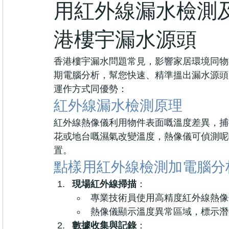
用紅外線漏水檢測
港樓宇漏水源頭
香港樓宇漏水問題常見，影響家居環境同物
期電腦分析，幫您快速、精準搵出漏水源頭
運作方式同優勢：
紅外線漏水檢測原理
紅外線熱像儀利用物件表面嘅溫度差異，捕
花或地台嘅濕氣改變溫度，熱像儀可偵測呢
置。
點樣用紅外線檢測加電腦分
現場紅外線掃描
：
專業技術員使用高精度紅外線熱像
熱像儀顯示溫度異常區域，標示潛
數據收集與記錄
：