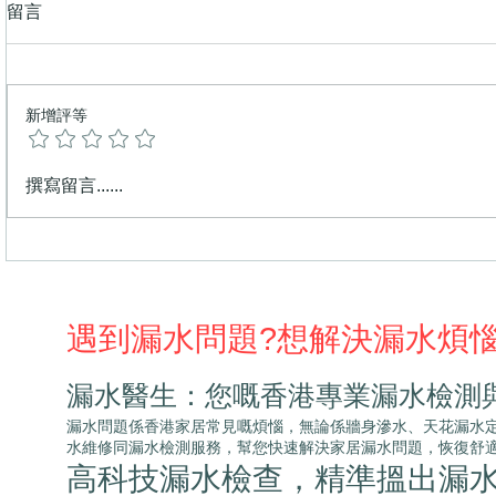
留言
新增評等
打風落雨窗台漏水好頭痛？漏
企缸漏水？
撰寫留言......
水醫生教你解決窗台或窗邊滲
防水層老化
漏！
遇到漏水問題?想解決漏水煩
漏水醫生：您嘅香港專業漏水檢測
漏水問題係香港家居常見嘅煩惱，無論係牆身滲水、天花漏水定地板滲水
水維修同漏水檢測服務，幫您快速解決家居漏水問題，恢復舒
高科技漏水檢查，精準搵出漏