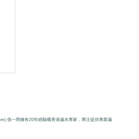
現
形
.com) 係一間擁有20年經驗嘅香港漏水專家，專注提供專業漏