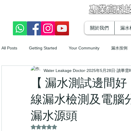
漏水醫生
專業高科
關於我們
漏水
All Posts
Getting Started
Your Community
漏水按例
Water Leakage Doctor
2025年5月28日
讀畢需時
防水工程
漏水檢查
天台漏水￼
漏水處理方法￼
【 漏水測試邊間好
線漏水檢測及電腦
漏水源頭
評等為 NaN（最高為 5 顆星）。