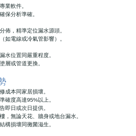
專業軟件。
確保分析準確。
分佈，精準定位漏水源頭。
（如電線或冷氣管影響）。
漏水位置同嚴重程度。
塗層或管道更換。
勢
修成本同家居損壞。
準確度高達95%以上。
告即日或次日提供。
樓，無論天花、牆身或地台漏水。
結構損壞同黴菌滋生。