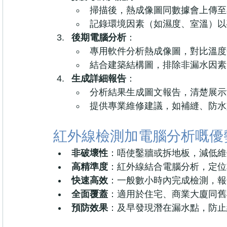
掃描後，熱成像圖同數據會上傳至
記錄環境因素（如濕度、室溫）以
後期電腦分析
：
專用軟件分析熱成像圖，對比溫度
結合建築結構圖，排除非漏水因素
生成詳細報告
：
分析結果生成圖文報告，清楚展示
提供專業維修建議，如補縫、防水
紅外線檢測加電腦分析嘅優
非破壞性
：唔使鑿牆或拆地板，減低維
高精準度
：紅外線結合電腦分析，定位
快速高效
：一般數小時內完成檢測，報
全面覆蓋
：適用於住宅、商業大廈同舊
預防效果
：及早發現潛在漏水點，防止