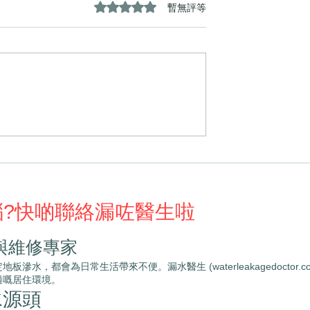
評等為 0（最高為 5 顆星）。
暫無評等
漏水醫生專業解決
〈客廳地板變黑、門腳牆身
問題！
水漬？漏水醫生幫您揪出隱
殺手！〉
惱?快啲聯絡漏咗醫生啦
與維修專家
，都會為日常生活帶來不便。漏水醫生 (waterleakagedoctor
適嘅居住環境。
水源頭