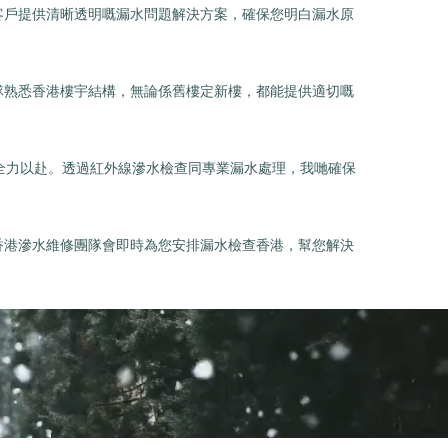
客戶提供清晰透明嘅漏水問題解決方案，確保您明白漏水原
隊熟悉香港樓宇結構，無論係舊樓定新樓，都能提供適切嘅
全力以赴。透過紅外線滲水檢查同專業漏水處理，我哋確保
香港滲水維修團隊會即時為您安排漏水檢查香港，幫您解決