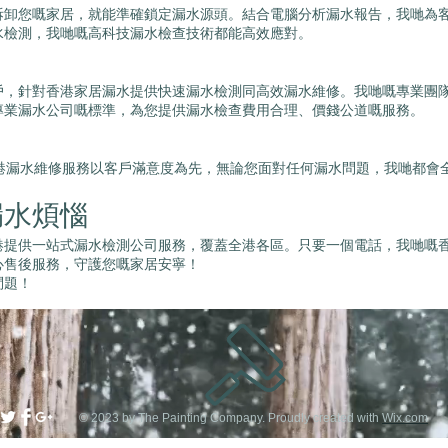
拆卸您嘅家居，就能準確鎖定漏水源頭。結合電腦分析漏水報告，我哋為
水檢測，我哋嘅高科技漏水檢查技術都能高效應對。
戶，針對香港家居漏水提供快速漏水檢測同高效漏水維修。我哋嘅專業團
專業漏水公司嘅標準，為您提供漏水檢查費用合理、價錢公道嘅服務。
香港漏水維修服務以客戶滿意度為先，無論您面對任何漏水問題，我哋都會
漏水煩惱
港提供一站式漏水檢測公司服務，覆蓋全港各區。只要一個電話，我哋嘅
心售後服務，守護您嘅家居安寧！
問題！
© 2023 by The Painting Company. Proudly created with
Wix.com