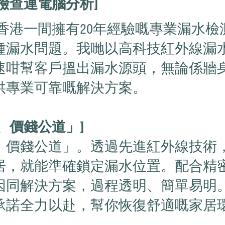
檢查連電腦分析]
tor.com) 係香港一間擁有20年經驗嘅專業漏
種漏水問題。我哋以高科技紅外線漏
速咁幫客戶搵出漏水源頭，無論係牆
供專業可靠嘅解決方案。
、價錢公道」]
、價錢公道」。透過先進紅外線技術
居，就能準確鎖定漏水位置。配合精
因同解決方案，過程透明、簡單易明
承諾全力以赴，幫你恢復舒適嘅家居