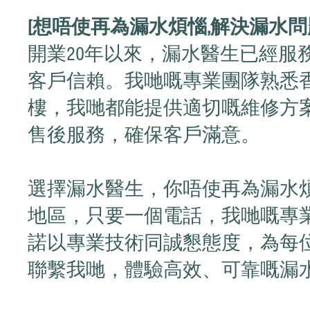
[想唔使再為漏水煩惱,解決漏水問題
開業20年以來，漏水醫生已經服
客戶信賴。我哋嘅專業團隊熟悉
樓，我哋都能提供適切嘅維修方
售後服務，確保客戶滿意。
選擇漏水醫生，你唔使再為漏水
地區，只要一個電話，我哋嘅專
諾以專業技術同誠懇態度，為每
聯繫我哋，體驗高效、可靠嘅漏