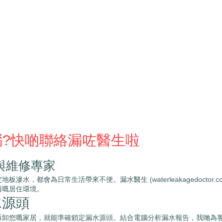
惱?快啲聯絡漏咗醫生啦
與維修專家
，都會為日常生活帶來不便。漏水醫生 (waterleakagedoctor
適嘅居住環境。
水源頭
拆卸您嘅家居，就能準確鎖定漏水源頭。結合電腦分析漏水報告，我哋為