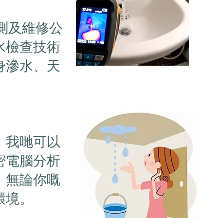
水檢測及維修公
水檢查技術
身滲水、天
，我哋可以
密電腦分析
。無論你嘅
環境。