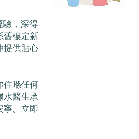
經驗，深得
係舊樓定新
仲提供貼心
你住喺任何
漏水醫生承
安寧。立即