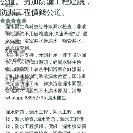
公道。另加防漏工程建議，
價錢
防漏工程價錢公道。
漏水問題
評等為 NaN（最高為 5 顆星）。
漏水工程
漏水醫生高科技紅外線漏水檢查，非破
防水工程
壞性測試不用破壞牆身,快速準確找到漏
水位置。浴室漏水身漏水，喉管漏水，
漏水檢查
通通檢查到。
天台漏水￼
多謝客戶支持，元朗村屋，樓下投訴漏
漏水處理方法￼
水，但未能找出源頭，經漏水醫生檢
查，即發現上層冼手間浴室企缸滲漏，
熱水喉漏水
即時快速檢測到準確漏水位置，即時重
漏水醫生話你知
做浴室防漏工程，解決浴室漏水問題。
漏水醫生話你知
發現漏水問題找不出漏水原因，請即
whatapp 68552735 漏水醫生
漏水問題，漏水工程，防水工程，價
錢，漏水檢查, 漏水問題，漏水工程價
錢，防水工程價錢，價錢，漏水檢查價