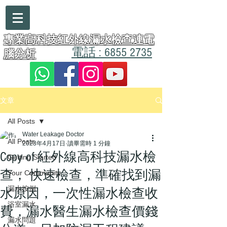
漏水醫生
專業高科技紅外線漏水檢查連電
電話 : 6855 2735
腦分析
文章
All Posts
Water Leakage Doctor
All Posts
2023年4月17日
讀畢需時 1 分鐘
Copy of 紅外線高科技漏水檢
Getting Started
查， 快速檢查，準確找到漏
Your Community
漏水按例
水原因，一次性漏水檢查收
浴室漏水
費，漏水醫生漏水檢查價錢
漏水問題