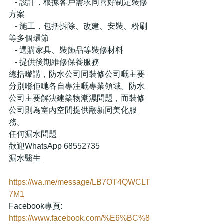
   - 設計，根據客戶需求同喜好制定裝修
方案
   - 施工，包括拆除、改建、安裝、粉刷
等多個環節
   - 選購家具、裝飾品等裝修材料
   - 提供後期維修保養服務
總括嚟講，防水公司同裝修公司嘅主要
分別喺佢哋各自專注嘅專業領域。防水
公司主要解決建築物潮濕問題，而裝修
公司則為室內空間提供翻新同美化服
務。
任何漏水問題
歡迎WhatsApp 68552735 
漏水醫生
https://wa.me/message/LB7OT4QWCLT
7M1
Facebook專頁:
https://www.facebook.com/%E6%BC%8