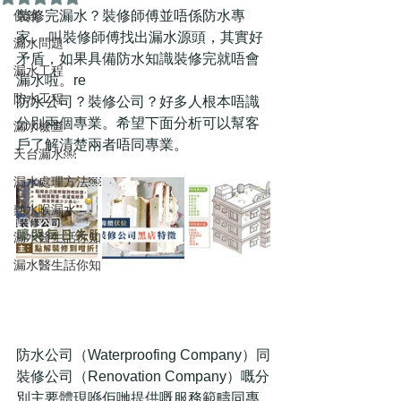
價錢
裝修完漏水？裝修師傅並唔係防水專
家。 叫裝修師傅找出漏水源頭，其實好
漏水問題
矛盾，如果具備防水知識裝修完就唔會
漏水工程
漏水啦。re
防水工程
防水公司？裝修公司？好多人根本唔識
分別兩個專業。希望下面分析可以幫客
漏水檢查
戶了解清楚兩者唔同專業。
天台漏水￼
漏水處理方法￼
熱水喉漏水
漏水醫生話你知
漏水醫生話你知
防水公司（Waterproofing Company）同
裝修公司（Renovation Company）嘅分
別主要體現喺佢哋提供嘅服務範疇同專