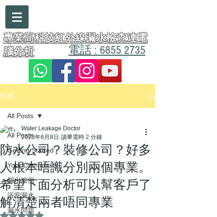
漏水醫生
專業高科技紅外線漏水檢查連電
電話 : 6855 2735
腦分析
文章
All Posts
Water Leakage Doctor
All Posts
2023年6月8日
讀畢需時 2 分鐘
防水公司？裝修公司？好多
Getting Started
人根本唔識分別兩個專業。
Your Community
漏水按例
希望下面分析可以幫客戶了
浴室漏水
解清楚兩者唔同專業
漏水問題
評等為 NaN（最高為 5 顆星）。