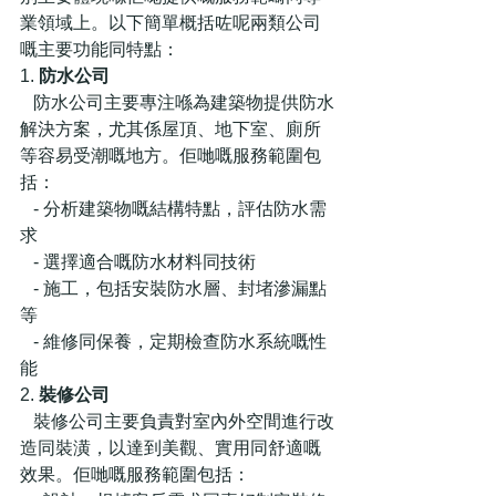
業領域上。以下簡單概括咗呢兩類公司
嘅主要功能同特點：
1. 
防水公司
   防水公司主要專注喺為建築物提供防水
解決方案，尤其係屋頂、地下室、廁所
等容易受潮嘅地方。佢哋嘅服務範圍包
括：
   - 分析建築物嘅結構特點，評估防水需
求
   - 選擇適合嘅防水材料同技術
   - 施工，包括安裝防水層、封堵滲漏點
等
   - 維修同保養，定期檢查防水系統嘅性
能
2. 
裝修公司
   裝修公司主要負責對室內外空間進行改
造同裝潢，以達到美觀、實用同舒適嘅
效果。佢哋嘅服務範圍包括：