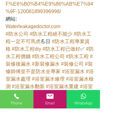
F%E6%B0%B4%E9%86%AB%E7%94
%9F-120081899396998/
網站: 
Waterleakagedoctor.com
#防水公司
#防水工程絕不能少
#防水工
程一定不可馬虎
💪🏻 
#防水工程專業資
格
#防水工程diy
#防水工程已做好
✅ 
#防
水工程價錢
#防水工程公司
#防水工程
#
裝修後漏水
#新裝修漏水
#裝修公司
#裝
修師傅並不是防水全專家
#浴室漏水
#浴
室漏水處理
#浴室漏水修理
#浴室漏水檢
測
#浴室漏水翻新
#浴室漏水重建
#浴室
漏水怎麼辦
❓ 
#浴室漏水翻修
#漏水醫生
#漏水醫生專業漏水檢查
#專業防水工程
Phone
Email
WhatsApp
#點解浴室漏水
#熱水管更換
#熱水管接
頭
#防水層再生
#浴缸漏水
#防水層翻新
標記：
漏水醫生
浴室防漏工程
紅外線
村屋
找不出漏水原因
樓下投訴漏水
漏水檢查收費
漏水檢查
來水喉漏水