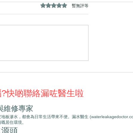
評等為 0（最高為 5 顆星）。
暫無評等
漏水醫生專業解決
〈客廳地板變黑、門腳牆身
問題！
水漬？漏水醫生幫您揪出隱
殺手！〉
惱?快啲聯絡漏咗醫生啦
與維修專家
，都會為日常生活帶來不便。漏水醫生 (waterleakagedoctor
適嘅居住環境。
水源頭