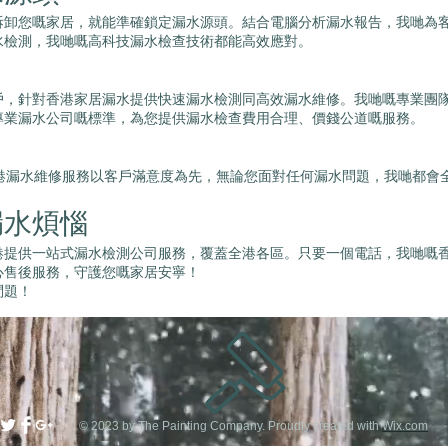
拆卸您嘅家居，就能準確鎖定漏水源頭。結合電腦分析漏水報告，我哋為
水檢測，我哋嘅高科技漏水檢查技術都能高效應對。
戶，針對香港家居漏水提供快速漏水檢測同高效漏水維修。我哋嘅專業團
專業漏水公司嘅標準，為您提供漏水檢查費用合理、價錢公道嘅服務。
香港漏水維修服務以客戶滿意度為先，無論您面對任何漏水問題，我哋都會
漏水煩惱
港提供一站式漏水檢測公司服務，覆蓋全港各區。只要一個電話，我哋嘅
心售後服務，守護您嘅家居安寧！
問題！
© 2023 by The Painting Company. Proudly created with
Wix.com