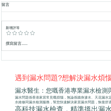
留言
新增評等
打風落雨窗台漏水好頭痛？漏
企缸漏水？
撰寫留言......
水醫生教你解決窗台或窗邊滲
防水層老化
漏！
遇到漏水問題?想解決漏水煩
漏水醫生：您嘅香港專業漏水檢測
漏水問題係香港家居常見嘅煩惱，無論係牆身滲水、天花漏水定地板滲水
水維修同漏水檢測服務，幫您快速解決家居漏水問題，恢復舒
高科技漏水檢查，精準搵出漏