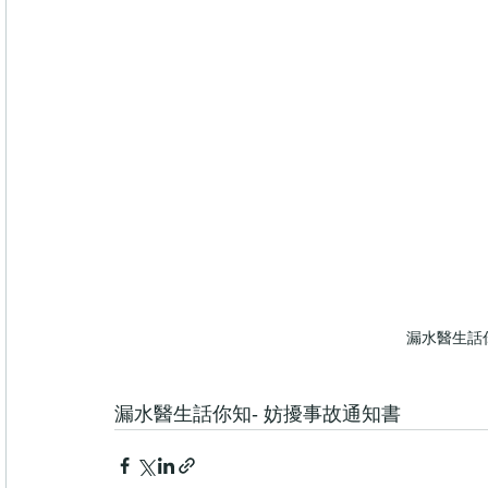
漏水醫生話
漏水醫生話你知- 妨擾事故通知書