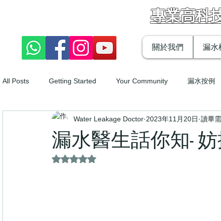
漏水醫生
專業高科
關於我們
漏水
All Posts
Getting Started
Your Community
漏水按例
Water Leakage Doctor
2023年11月20日
讀畢需
防水工程
漏水檢查
天台漏水￼
漏水處理方法￼
漏水醫生話你知- 
評等為 NaN（最高為 5 顆星）。