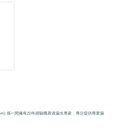
現
形
.com) 係一間擁有20年經驗嘅香港漏水專家，專注提供專業漏