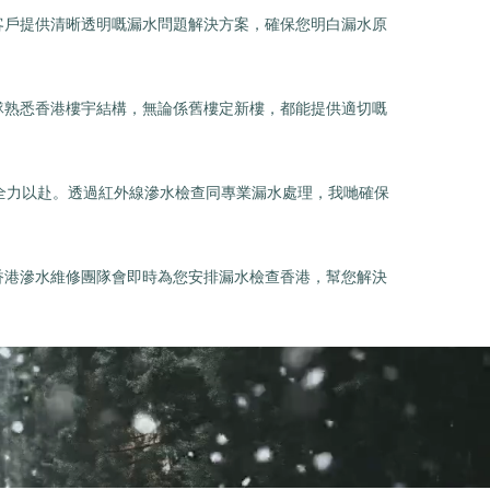
客戶提供清晰透明嘅漏水問題解決方案，確保您明白漏水原
隊熟悉香港樓宇結構，無論係舊樓定新樓，都能提供適切嘅
全力以赴。透過紅外線滲水檢查同專業漏水處理，我哋確保
香港滲水維修團隊會即時為您安排漏水檢查香港，幫您解決