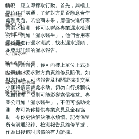
價錢
情況，應立即採取行動。首先，與樓上
單位住戶溝通，了解對方是否願意合作
漏水問題
處理問題。若協商未果，應儘快進行專
漏水工程
業漏水檢測。你可以聯絡專業漏水檢測
防水工程
公司，例如「漏水醫生」，他們會用專
業儀器進行漏水測試，找出漏水源頭，
漏水檢查
並發出詳細的漏水報告。
天台漏水￼
漏水處理方法￼
有了專業報告，你可向樓上單位正式提
出索償，要求對方負責維修及賠償。如
熱水喉漏水
對方拒絕，可將報告及相關證據提交至
漏水醫生話你知
小額錢債審裁處求助。切勿自行拆牆或
漏水醫生話你知
私自修理，否則可能影響索償權益。專
業公司如「漏水醫生」，不但可協助檢
測，亦可為你提供專業意見及全程協
助，令你更快解決滲水煩惱。記得保留
所有溝通紀錄、檢測報告及維修單據，
作為日後追討賠償的有力證據。