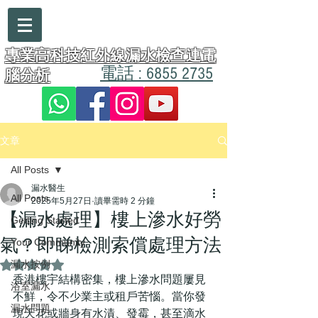
漏水醫生
專業高科技紅外線漏水檢查連電
電話 : 6855 2735
腦分析
文章
All Posts
漏水醫生
All Posts
2025年5月27日
讀畢需時 2 分鐘
【漏水處理】樓上滲水好勞
Getting Started
氣？即睇檢測索償處理方法
Your Community
漏水按例
評等為 NaN（最高為 5 顆星）。
香港樓宇結構密集，樓上滲水問題屢見
浴室漏水
不鮮，令不少業主或租戶苦惱。當你發
漏水問題
現天花或牆身有水漬、發霉，甚至滴水