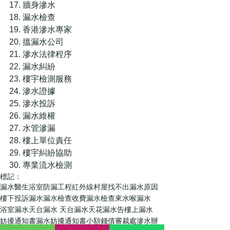
17. 牆身滲水  
18. 漏水檢查  
19. 香港滲水專家  
20. 搵漏水公司  
21. 滲水法律程序  
22. 漏水糾紛  
23. 樓宇檢測服務  
24. 滲水證據  
25. 滲水投訴  
26. 漏水維權  
27. 水管滲漏  
28. 樓上單位責任  
29. 樓宇糾紛協助  
30. 專業流水檢測
標記：
漏水醫生
浴室防漏工程
紅外線
村屋
找不出漏水原因
樓下投訴漏水
漏水檢查收費
漏水檢查
來水喉漏水
浴室漏水
天台漏水 天台漏水
天花漏水
告樓上漏水
妨擾通知書
漏水妨擾通知書
小額錢債審裁處
滲水辦