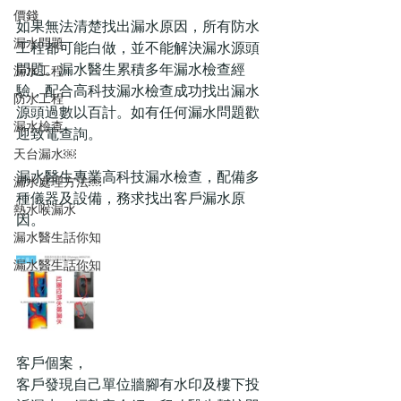
價錢
如果無法清楚找出漏水原因，所有防水
漏水問題
工程都可能白做，並不能解決漏水源頭
問題。漏水醫生累積多年漏水檢查經
漏水工程
驗，配合高科技漏水檢查成功找出漏水
防水工程
源頭過數以百計。如有任何漏水問題歡
漏水檢查
迎致電查詢。
天台漏水￼
漏水醫生專業高科技漏水檢查，配備多
漏水處理方法￼
種儀器及設備，務求找出客戶漏水原
熱水喉漏水
因。
漏水醫生話你知
漏水醫生話你知
客戶個案，
客戶發現自己單位牆腳有水印及樓下投