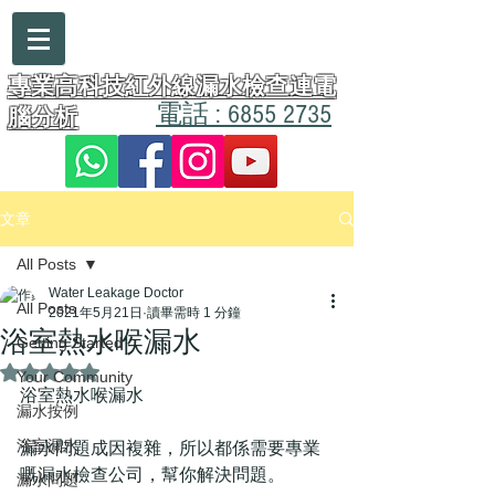
漏水醫生
專業高科技紅外線漏水檢查連電
電話 : 6855 2735
腦分析
文章
All Posts
Water Leakage Doctor
All Posts
2021年5月21日
讀畢需時 1 分鐘
浴室熱水喉漏水
Getting Started
評等為 NaN（最高為 5 顆星）。
Your Community
浴室熱水喉漏水
漏水按例
浴室漏水
漏水問題成因複雜，所以都係需要專業
嘅漏水檢查公司，幫你解決問題。
漏水問題