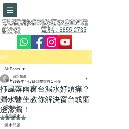
漏水醫生
專業高科技紅外線漏水檢查連電
電話 : 6855 2735
腦分析
文章
All Posts
漏水醫生
All Posts
2025年7月3日
讀畢需時 1 分鐘
打風落雨窗台漏水好頭痛？
Getting Started
漏水醫生教你解決窗台或窗
Your Community
漏水按例
邊滲漏！
浴室漏水
評等為 NaN（最高為 5 顆星）。
漏水問題