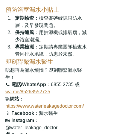
預防浴室漏水小貼士
定期檢查
：檢查瓷磚縫隙同防水
層，及早發現問題。
保持通風
：用抽濕機或排氣扇，減
少浴室潮濕。
專業檢測
：定期請專業團隊檢查水
管同排水系統，防患於未然。
即刻聯繫漏水醫生
唔想再為漏水煩惱？即刻聯繫漏水醫
生！
📞 
電話/WhatsApp
：6855 2735 或 
wa.me/85268552735
🌐 
網站
：
https://www.waterleakagedoctor.com/
📱 
Facebook
：漏水醫生
📸 
Instagram
：
@water_leakage_doctor