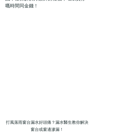
嘅時間同金錢！
打風落雨窗台漏水好頭痛？漏水醫生教你解決
窗台或窗邊滲漏！