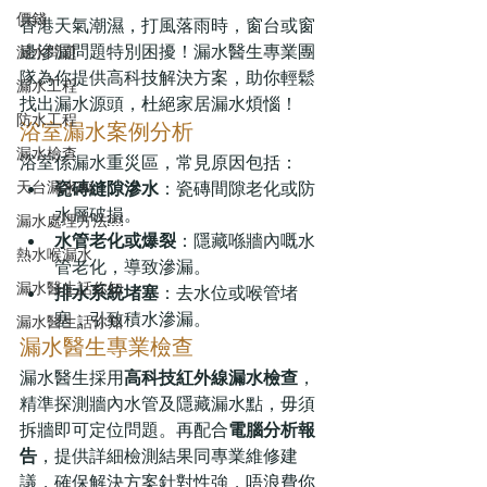
價錢
香港天氣潮濕，打風落雨時，窗台或窗
邊滲漏問題特別困擾！漏水醫生專業團
漏水問題
隊為你提供高科技解決方案，助你輕鬆
漏水工程
找出漏水源頭，杜絕家居漏水煩惱！
防水工程
浴室漏水案例分析
漏水檢查
浴室係漏水重災區，常見原因包括：
天台漏水￼
瓷磚縫隙滲水
：瓷磚間隙老化或防
水層破損。
漏水處理方法￼
水管老化或爆裂
：隱藏喺牆內嘅水
熱水喉漏水
管老化，導致滲漏。
漏水醫生話你知
排水系統堵塞
：去水位或喉管堵
塞，引致積水滲漏。
漏水醫生話你知
漏水醫生專業檢查
漏水醫生採用
高科技紅外線漏水檢查
，
精準探測牆內水管及隱藏漏水點，毋須
拆牆即可定位問題。再配合
電腦分析報
告
，提供詳細檢測結果同專業維修建
議，確保解決方案針對性強，唔浪費你