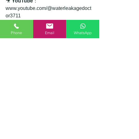
🎥 
YouTube
：
www.youtube.com/@waterleakagedoct
or3711
漏水醫生用專業技術同貼心服務，幫你
Phone
Email
WhatsApp
解決窗台、窗邊同浴室漏水問題！即刻
行動，保護你嘅家居！
查看全部
相關文章