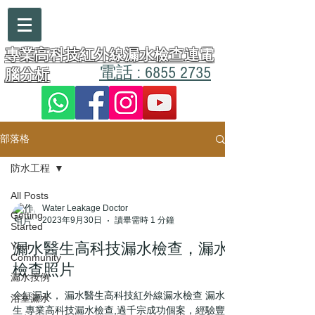
漏水醫生
專業高科技紅外線漏水檢查連電
電話 : 6855 2735
腦分析
部落格
防水工程
All Posts
Water Leakage Doctor
Getting
2023年9月30日
讀畢需時 1 分鐘
Started
Your
漏水醫生高科技漏水檢查，漏水
Community
檢查照片
漏水按例
企缸漏水， 漏水醫生高科技紅外線漏水檢查 漏水醫
浴室漏水
生 專業高科技漏水檢查,過千宗成功個案，經驗豐