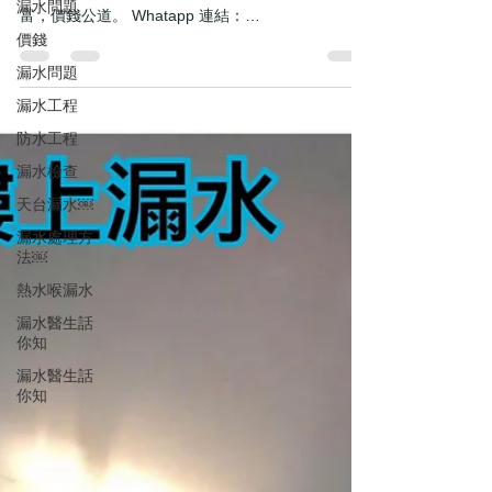
漏水問題
富，價錢公道。 Whatapp 連結：
https://wa.me/message/LB7OT4QWCLT7M1
價錢
Facebook專頁: https://www.facebook
漏水問題
漏水工程
防水工程
漏水檢查
天台漏水￼
漏水處理方
法￼
熱水喉漏水
漏水醫生話
你知
漏水醫生話
你知