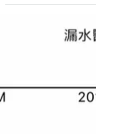
浴室地台及房間走廊，導致牆身出現滲水跡像， 一
經檢查漏水原形畢露！ 企缸防水需要一定專業防水
知識，並非一般裝修工這水電工可以應付。防水做
唔好一般幾個月開始漏水，如果唔處理只會影響樓
下或者浸出其他地方影響自己地板