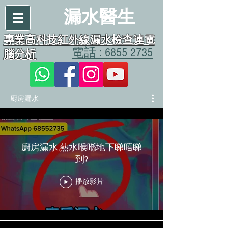
漏水醫生
專業高科技紅外線漏水檢查連電
電話 : 6855 2735
腦分析
廚房漏水
廚房漏水,熱水喉喺地下睇唔睇
到?
播放影片