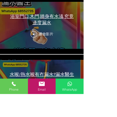
浴室門口,木門,牆身有水漬,究竟
邊度漏水
播放影片
水喉/熱水喉有冇漏水?漏水醫生
水一檢測就知道
Phone
Email
WhatsApp
播放影片