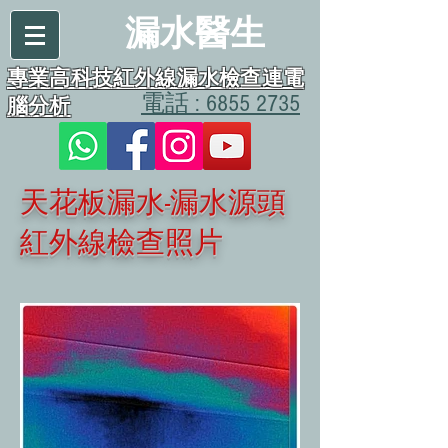
漏水醫生
專業高科技紅外線漏水檢查連電
電話 : 6855 2735
腦分析
天花板漏水-漏水源頭
紅外線檢查照片