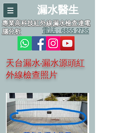
漏水醫生
專業高科技紅外線漏水檢查連電
電話 : 6855 2735
腦分析
天台漏水-漏水源頭紅
外線檢查照片