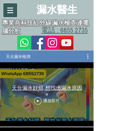
漏水醫生
專業高科技紅外線漏水檢查連電
電話 : 6855 2735
腦分析
天台漏水檢測
天台漏水好煩, 想找出漏水原因
播放影片