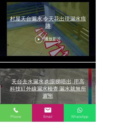
村屋天台漏水,令天花出現漏水痕
跡
播放影片
天台去水漏水,肉眼睇唔出, 用高
科技紅外線漏水檢查,漏水就無所
遁形
播放影片
Phone
Email
WhatsApp